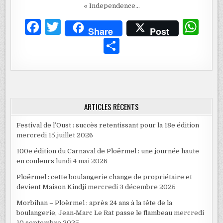
« Independence…
F
T
W
Share
Post
a
w
h
P
c
it
at
ar
e
te
s
ta
b
r
A
g
o
p
er
ARTICLES RÉCENTS
o
p
Festival de l’Oust : succès retentissant pour la 18e édition
k
mercredi 15 juillet 2026
100e édition du Carnaval de Ploërmel : une journée haute
en couleurs
lundi 4 mai 2026
Ploërmel : cette boulangerie change de propriétaire et
devient Maison Kindji
mercredi 3 décembre 2025
Morbihan – Ploërmel : après 24 ans à la tête de la
boulangerie, Jean‑Marc Le Rat passe le flambeau
mercredi
10 septembre 2025