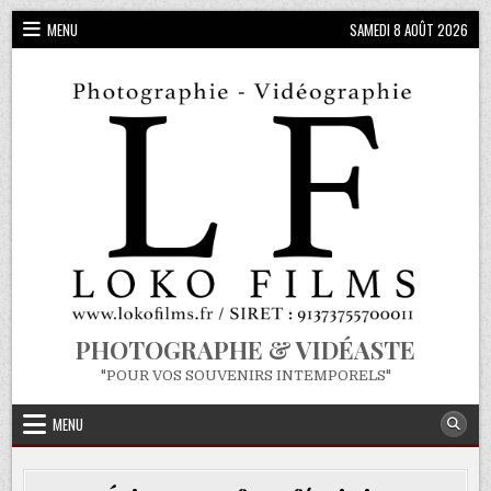
Skip
MENU
SAMEDI 8 AOÛT 2026
to
content
PHOTOGRAPHE & VIDÉASTE
"POUR VOS SOUVENIRS INTEMPORELS"
MENU