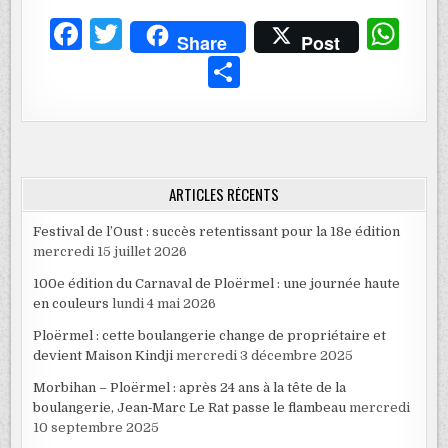
F
T
W
Share
Post
a
w
h
P
c
it
at
ar
e
te
s
ta
b
r
A
g
o
p
er
ARTICLES RÉCENTS
o
p
Festival de l’Oust : succès retentissant pour la 18e édition
k
mercredi 15 juillet 2026
100e édition du Carnaval de Ploërmel : une journée haute
en couleurs
lundi 4 mai 2026
Ploërmel : cette boulangerie change de propriétaire et
devient Maison Kindji
mercredi 3 décembre 2025
Morbihan – Ploërmel : après 24 ans à la tête de la
boulangerie, Jean‑Marc Le Rat passe le flambeau
mercredi
10 septembre 2025