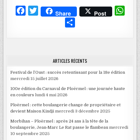
F
T
W
Share
Post
a
w
h
P
c
it
at
ar
e
te
s
ta
b
r
A
g
o
p
er
ARTICLES RÉCENTS
o
p
Festival de l’Oust : succès retentissant pour la 18e édition
k
mercredi 15 juillet 2026
100e édition du Carnaval de Ploërmel : une journée haute
en couleurs
lundi 4 mai 2026
Ploërmel : cette boulangerie change de propriétaire et
devient Maison Kindji
mercredi 3 décembre 2025
Morbihan – Ploërmel : après 24 ans à la tête de la
boulangerie, Jean‑Marc Le Rat passe le flambeau
mercredi
10 septembre 2025