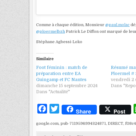
Comme à chaque édition, Monsieur
@paul.molac
dép
@ploermelbzh
Patrick Le Diffon ont marqué de leu
Stéphane Agbessi-Loko
Similaire
Foot féminin : match de
Résumé mat
préparation entre EA
Ploermel # 
Guingamp et FC Nantes
vendredi 2
dimanche 15 septembre 2024
Dans "Repo
Dans "Actualité"
F
T
Share
Post
a
w
google.com, pub-7119596994324871, DIRECT, f08c
c
it