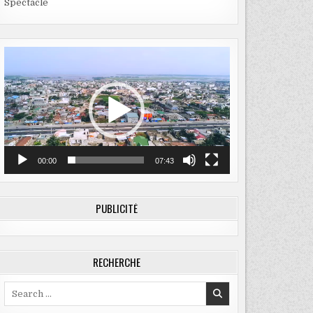
Spectacle
Lecteur
vidéo
00:00
07:43
PUBLICITÉ
RECHERCHE
Search
for: