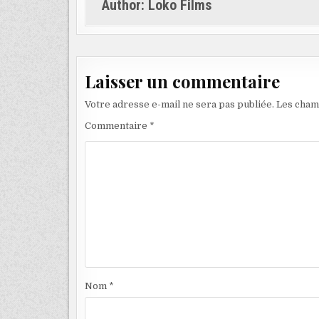
e
te
Author:
Loko Films
b
r
o
o
Laisser un commentaire
k
Votre adresse e-mail ne sera pas publiée.
Les cham
Commentaire
*
Nom
*