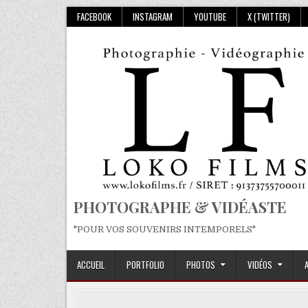
Skip
FACEBOOK
INSTAGRAM
YOUTUBE
X (TWITTER)
to
content
PHOTOGRAPHE & VIDÉASTE
"POUR VOS SOUVENIRS INTEMPORELS"
ACCUEIL
PORTFOLIO
PHOTOS
VIDÉOS