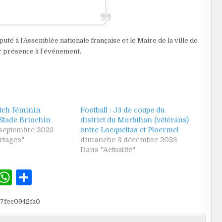
uté à l’Assemblée nationale française et le Maire de la ville de
r présence à l’événement.
ch féminin
Football : J3 de coupe du
Stade Briochin
district du Morbihan (vétérans)
 septembre 2022
entre Locqueltas et Ploermel
rtages"
dimanche 3 décembre 2023
Dans "Actualité"
W
P
h
ar
47fec0942fa0
at
ta