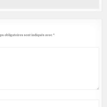
s
g
A
er
p
p
ps obligatoires sont indiqués avec
*